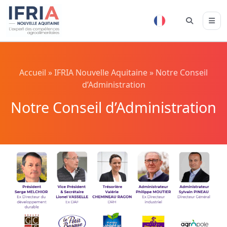
Accueil
»
IFRIA Nouvelle Aquitaine
»
Notre Conseil
d’Administration
Notre Conseil d’Administration