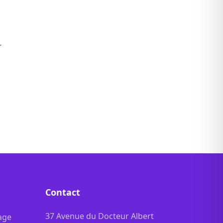
r
Contact
37 Avenue du Docteur Albert
age