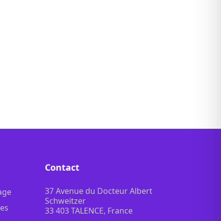
Contact
37 Avenue du Docteur Albert
age
Schweitzer
les
33 403 TALENCE, France