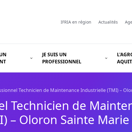
IFRIA en région
Actualités
Ag
 UN
JE SUIS UN
L'AGR
ANT
PROFESSIONNEL
AQUIT
ssionnel Technicien de Maintenance Industrielle (TMI) – Olo
el Technicien de Mainte
I) – Oloron Sainte Marie 