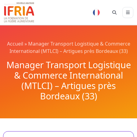
Accueil
»
Manager Transport Logistique & Commerce
International (MTLCI) – Artigues près Bordeaux (33)
Manager Transport Logistique
& Commerce International
(MTLCI) – Artigues près
Bordeaux (33)