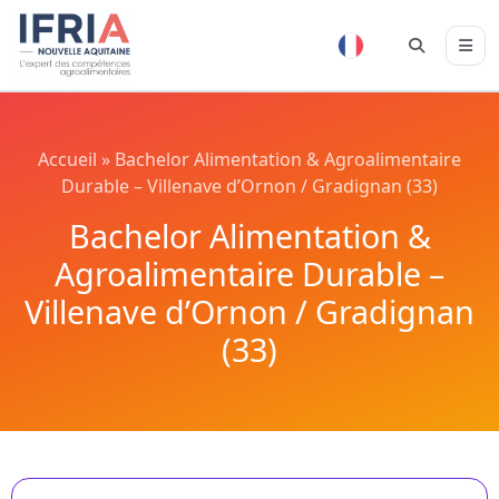
Accueil
»
Bachelor Alimentation & Agroalimentaire
Durable – Villenave d’Ornon / Gradignan (33)
Bachelor Alimentation &
Agroalimentaire Durable –
Villenave d’Ornon / Gradignan
(33)